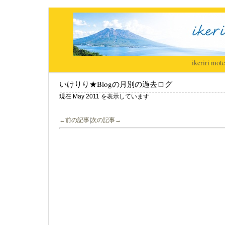
ikeriri
|
mote
いけりり★Blogの月別の過去ログ
現在 May 2011 を表示しています
←前の記事
|
次の記事→