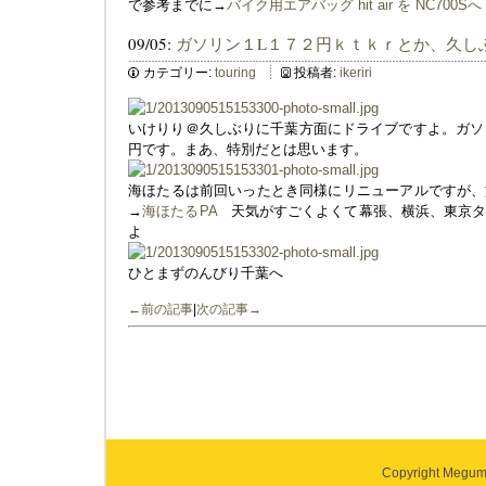
で参考までに→
バイク用エアバッグ hit air を NC700Sへ
09/05:
ガソリン１L１７２円ｋｔｋｒとか、久し
カテゴリー:
touring
投稿者:
ikeriri
いけりり＠久しぶりに千葉方面にドライブですよ。ガソリ
円です。まあ、特別だとは思います。
海ほたるは前回いったとき同様にリニューアルですが、
→
海ほたるPA
天気がすごくよくて幕張、横浜、東京タ
よ
ひとまずのんびり千葉へ
←前の記事
|
次の記事→
Copyright Megumi