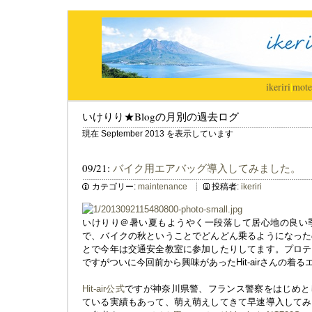
ikeriri
|
mote
いけりり★Blogの月別の過去ログ
現在 September 2013 を表示しています
09/21:
バイク用エアバッグ導入してみました。
カテゴリー:
maintenance
投稿者:
ikeriri
いけりり＠暑い夏もようやく一段落して居心地の良い
で、バイクの秋ということでどんどん乗るようになった
とで今年は交通安全教室に参加したりしてます。プロテ
ですがついに今回前から興味があったHit-airさんの着
Hit-air公式
ですが神奈川県警、フランス警察をはじめと
ている実績もあって、萌え萌えしてきて早速導入してみ