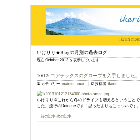
ikeriri
|
mote
いけりり★Blogの月別の過去ログ
現在 October 2013 を表示しています
10/12:
ゴアテックスのグローブを入手しました。
カテゴリー:
maintenance
投稿者:
ikeriri
いけりり＠これから冬のドライブも増えるということで
した。流行のDaineseです！思ったよりもごっついで
←前の記事
|
次の記事→