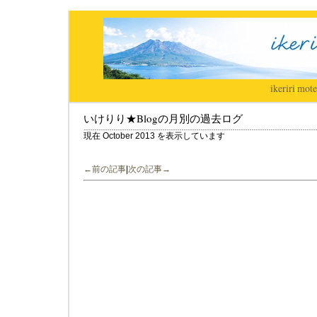
ikeriri
|
mote
いけりり★Blogの月別の過去ログ
現在 October 2013 を表示しています
←前の記事
|
次の記事→