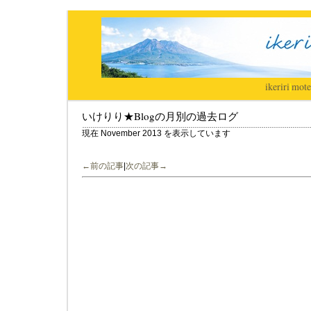
ikeriri
|
mote
いけりり★Blogの月別の過去ログ
現在 November 2013 を表示しています
←前の記事
|
次の記事→