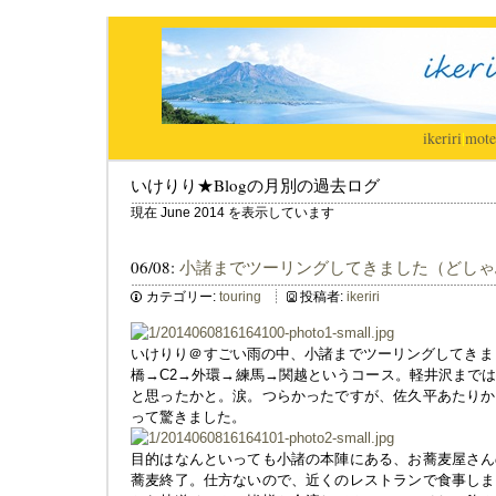
ikeriri
|
mote
いけりり★Blogの月別の過去ログ
現在 June 2014 を表示しています
06/08:
小諸までツーリングしてきました（どしゃ
カテゴリー:
touring
投稿者:
ikeriri
いけりり＠すごい雨の中、小諸までツーリングしてきま
橋→C2→外環→練馬→関越というコース。軽井沢まで
と思ったかと。涙。つらかったですが、佐久平あたりか
って驚きました。
目的はなんといっても小諸の本陣にある、お蕎麦屋さん
蕎麦終了。仕方ないので、近くのレストランで食事しま