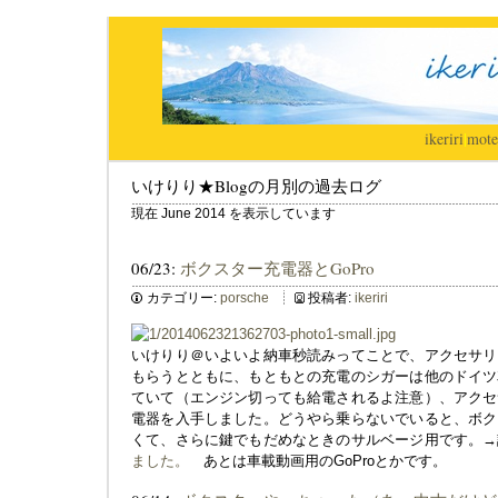
ikeriri
|
mote
いけりり★Blogの月別の過去ログ
現在 June 2014 を表示しています
06/23:
ボクスター充電器とGoPro
カテゴリー:
porsche
投稿者:
ikeriri
いけりり＠いよいよ納車秒読みってことで、アクセサリ
もらうとともに、もともとの充電のシガーは他のドイツ
ていて（エンジン切っても給電されるよ注意）、アクセ
電器を入手しました。どうやら乗らないでいると、ボク
くて、さらに鍵でもだめなときのサルベージ用です。
ました。
あとは車載動画用のGoProとかです。