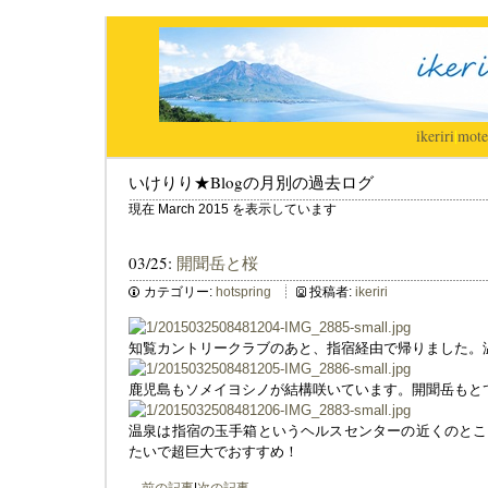
ikeriri
|
mote
いけりり★Blogの月別の過去ログ
現在 March 2015 を表示しています
03/25:
開聞岳と桜
カテゴリー:
hotspring
投稿者:
ikeriri
知覧カントリークラブのあと、指宿経由で帰りました。
鹿児島もソメイヨシノが結構咲いています。開聞岳もと
温泉は指宿の玉手箱というヘルスセンターの近くのとこ
たいで超巨大でおすすめ！