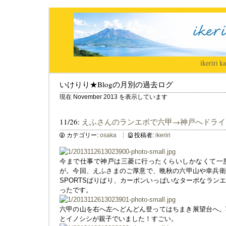
ikeriri
|
ka
いけりり★Blogの月別の過去ログ
現在 November 2013 を表示しています
11/26:
えふさんのランエボで六甲→神戸へドライ
カテゴリー:
osaka
投稿者:
ikeriri
今まで仕事で神戸は三菱に行ったくらいしかなくて一
が。今回、えふさまのご厚意で、晩秋の六甲山や幸兵衛ド
SPORTSばりばり、カーボンいっぱいなターボなラン
ったです。
六甲の山を右へ左へどんどん登ってはちまき展望台へ。
とイノシシが親子でいました！すごい。