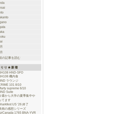
nda
nsai
nto
takanto
gano
gata
aka
hoku
ai
 月
 月
前の記事を読む
けりり★新着
NH108 HND-SFO
NH108 機内食
HND ラウンジ
CRIME 101 8/10
arty supreme 6/10
HND Suite
今週から大学の夏季集中や
ってます
Sharkfest US ‘26 終了
映画の感想シリーズ
AirCanada 1765 BNA-YVR