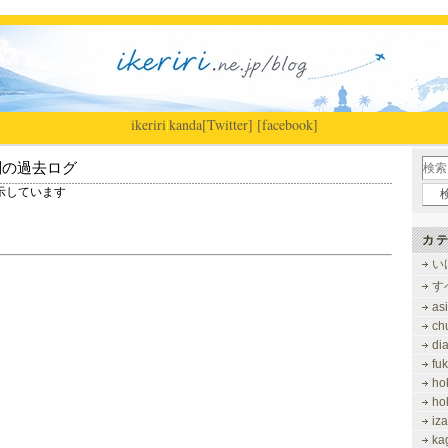
ikeriri
|
kanda
[Twitter]
[facebook]
別の過去ログ
を表示しています
カテ
い
す
as
ch
di
fu
ho
ho
iz
ka