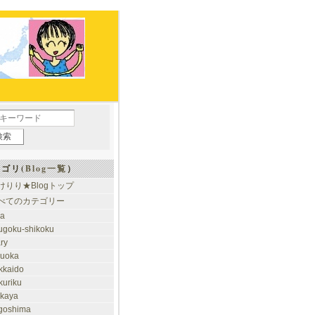
ゴリ(
Blog一覧
）
けりり★Blogトップ
べてのカテゴリー
ia
ugoku-shikoku
ary
kuoka
kkaido
kuriku
akaya
goshima