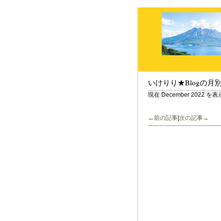
いけりり★Blogの月
現在 December 2022 
←前の記事
|
次の記事→