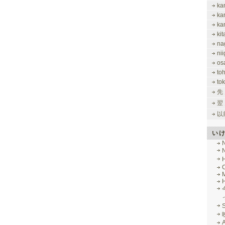
ka
ka
ka
ki
na
nii
os
to
tok
先
翌
以
い
M