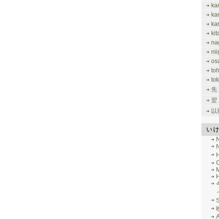
ka
ka
ka
ki
na
nii
os
to
tok
先
翌
以
い
M