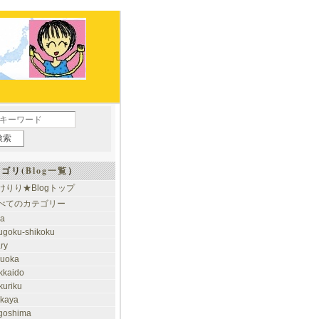
ゴリ(
Blog一覧
）
けりり★Blogトップ
べてのカテゴリー
ia
ugoku-shikoku
ary
kuoka
kkaido
kuriku
akaya
goshima