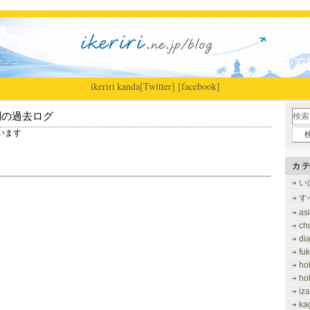
ikeriri
|
kanda
[Twitter]
[facebook]
別の過去ログ
ています
カテ
い
す
as
ch
di
fu
ho
ho
iz
ka