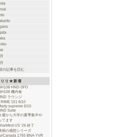
nda
nsai
nto
takanto
gano
gata
aka
hoku
ai
 月
 月
前の記事を読む
けりり★新着
NH108 HND-SFO
NH108 機内食
HND ラウンジ
CRIME 101 8/10
arty supreme 6/10
HND Suite
今週から大学の夏季集中や
ってます
Sharkfest US ‘26 終了
映画の感想シリーズ
AirCanada 1765 BNA-YVR