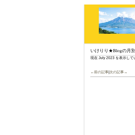
いけりり★Blogの月
現在 July 2023 を表示し
←前の記事
|
次の記事→