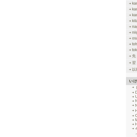
ka
ka
ka
ki
na
nii
os
to
tok
先
翌
以
い
M