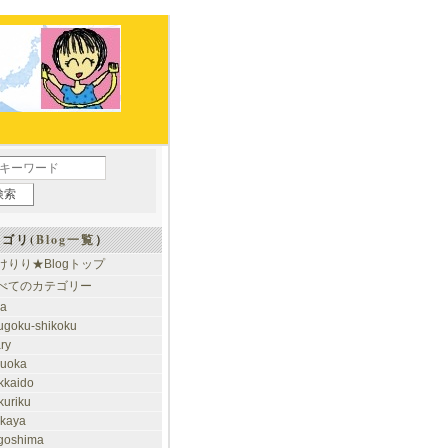
ゴリ(
Blog一覧
）
けりり★Blogトップ
べてのカテゴリー
ia
ugoku-shikoku
ary
kuoka
kkaido
kuriku
akaya
goshima