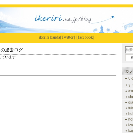
ikeriri
|
kanda
[Twitter]
[facebook]
別の過去ログ
表示しています
カテ
い
す
as
ch
di
fu
ho
ho
iz
ka