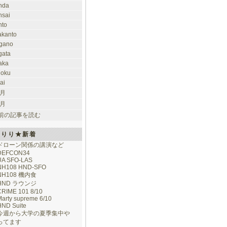
nda
nsai
nto
takanto
gano
gata
aka
hoku
ai
 月
 月
前の記事を読む
けりり★新着
ドローン関係の講演など
DEFCON34
UA SFO-LAS
NH108 HND-SFO
NH108 機内食
HND ラウンジ
CRIME 101 8/10
arty supreme 6/10
HND Suite
今週から大学の夏季集中や
ってます