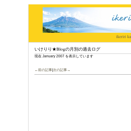
ikeriri
|
ka
いけりり★Blogの月別の過去ログ
現在 January 2007 を表示しています
←前の記事
|
次の記事→