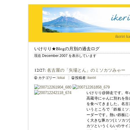
ikeriri
|
ka
いけりり★Blogの月別の過去ログ
現在 December 2007 を表示しています
12/27:
名古屋の「矢場とん」のミソカツみゃー
カテゴリー:
tokai
投稿者:
ikeriri
いけりり@師走です。年
高蔵寺にゃんに別れを告
を食べてきました。名古
いうところで「鉄板ミソ
ーダーです。熱い鉄板に
く大きな豚カツ(ミソカツ
カツというくらいのサイ