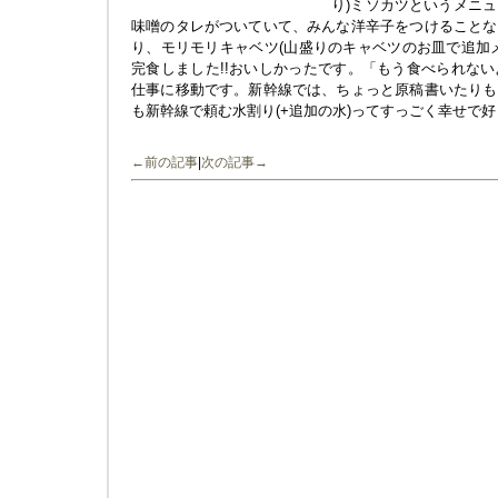
り)ミソカツというメニ
味噌のタレがついていて、みんな洋辛子をつけることな
り、モリモリキャベツ(山盛りのキャベツのお皿で追加
完食しました!!おいしかったです。「もう食べられな
仕事に移動です。新幹線では、ちょっと原稿書いたりも
も新幹線で頼む水割り(+追加の水)ってすっごく幸せで
←前の記事
|
次の記事→