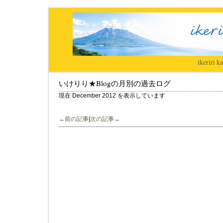
ikeriri
|
ka
いけりり★Blogの月別の過去ログ
現在 December 2012 を表示しています
←前の記事
|
次の記事→