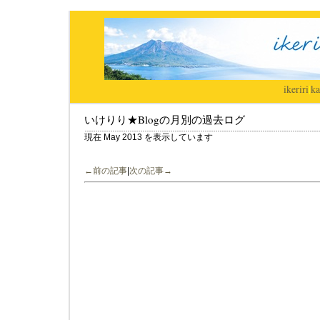
ikeriri
|
ka
いけりり★Blogの月別の過去ログ
現在 May 2013 を表示しています
←前の記事
|
次の記事→