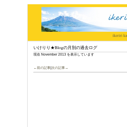
ikeriri
|
ka
いけりり★Blogの月別の過去ログ
現在 November 2013 を表示しています
←前の記事
|
次の記事→