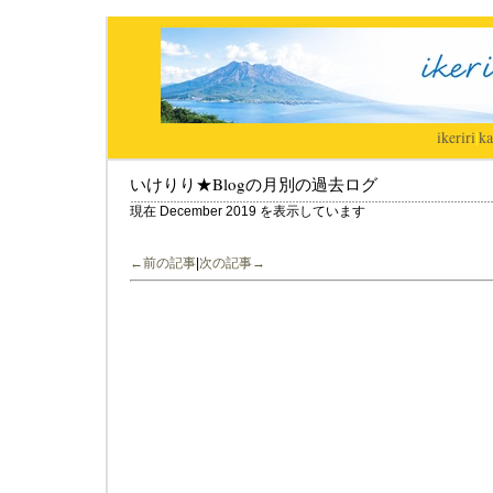
ikeriri
|
ka
いけりり★Blogの月別の過去ログ
現在 December 2019 を表示しています
←前の記事
|
次の記事→