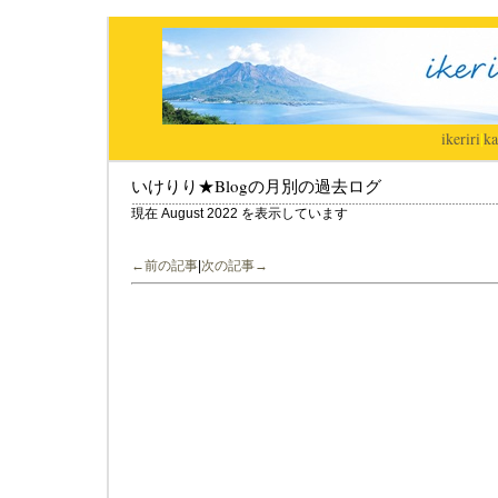
ikeriri
|
ka
いけりり★Blogの月別の過去ログ
現在 August 2022 を表示しています
←前の記事
|
次の記事→