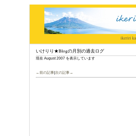
ikeriri
|
ka
いけりり★Blogの月別の過去ログ
現在 August 2007 を表示しています
←前の記事
|
次の記事→