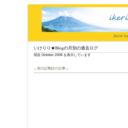
ikeriri
|
ka
いけりり★Blogの月別の過去ログ
現在 October 2008 を表示しています
←前の記事
|
次の記事→