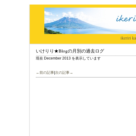
ikeriri
|
ka
いけりり★Blogの月別の過去ログ
現在 December 2013 を表示しています
←前の記事
|
次の記事→