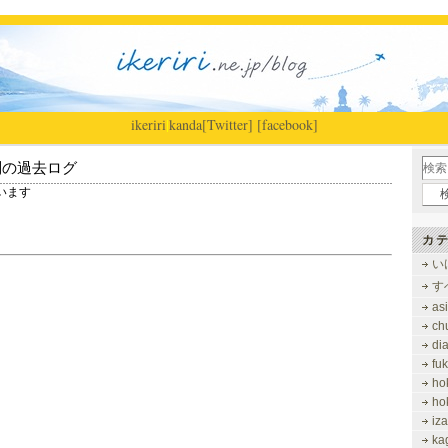
ikeriri
|
kanda
[Twitter]
[facebook]
別の過去ログ
ています
カテ
い
す
as
ch
di
fu
ho
ho
iz
ka