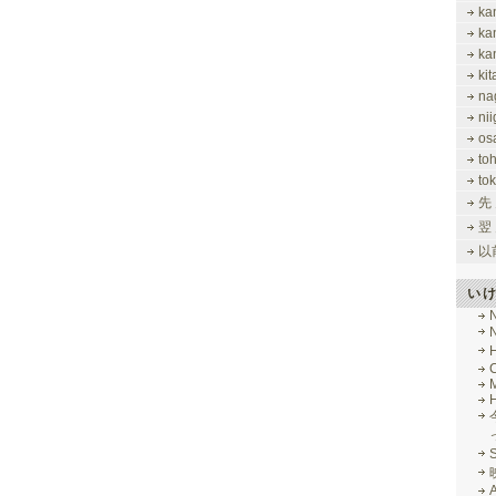
ka
ka
ka
ki
na
nii
os
to
tok
先
翌
以
い
M