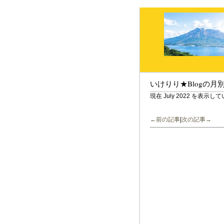
いけりり★Blogの月
現在 July 2022 を表示し
←前の記事
|
次の記事→