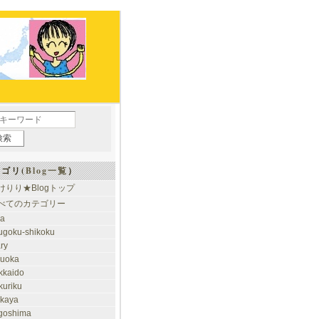
ゴリ(
Blog一覧
）
けりり★Blogトップ
べてのカテゴリー
ia
ugoku-shikoku
ary
kuoka
kkaido
kuriku
akaya
goshima