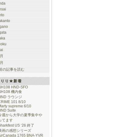
nda
nsai
nto
takanto
gano
gata
aka
hoku
ai
 月
 月
前の記事を読む
けりり★新着
NH108 HND-SFO
NH108 機内食
HND ラウンジ
CRIME 101 8/10
arty supreme 6/10
HND Suite
今週から大学の夏季集中や
ってます
Sharkfest US ‘26 終了
映画の感想シリーズ
AirCanada 1765 BNA-YVR