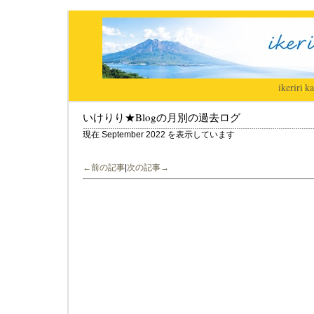
ikeriri
|
ka
いけりり★Blogの月別の過去ログ
現在 September 2022 を表示しています
←前の記事
|
次の記事→