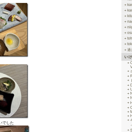
ka
ka
ki
na
nii
os
to
tok
過
い
V
R
M
いでした