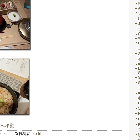
J
G
S
L
S
I
市へ移動
ikoku
投稿者:
ikeriri