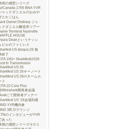
映画の感想シリーズ
AirCanada 1765 BNA-YVR
ジャックダニエルのおみや
げとかごはん
ack Daniel Distirary ジャ
ックダニエル醸造所ツアー
ame Terminal Nashville
WAFFLE HOUSE
Paura Deanというナッシ
ュビルのファミレス
harfest US &lsquo;26 無
事終了
IOTA 10G+ SharkfestUS26
ost In Transmission
harkfest US 26
Sharkfest US 26キーノート
Sharkfest US 26のネームカ
ード
OTA 10 Core Plus
@Wireshark開発者会議
Huskにて開発者ディナー
Sharkfest US ‘26会場到着
HND-YVR機内食
HND 3民 Dラウンジ
KTNのインタビューがYVR
であった
映画の感想シリーズその１