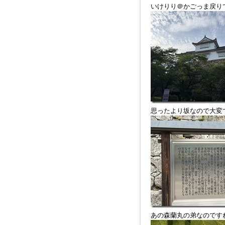
いけりり＠かごっま戻り
思ったより坂なので大変
あの森蘭丸の弟なのです