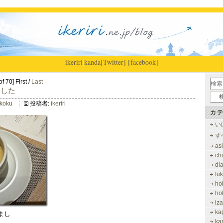
ikeriri
|
kanda
[Twitter]
[facebook]
f 70] First /
Last
ました
ikoku
投稿者:
ikeriri
カテ
い
す
as
ch
di
fu
ho
ho
iz
ka
まし
ka