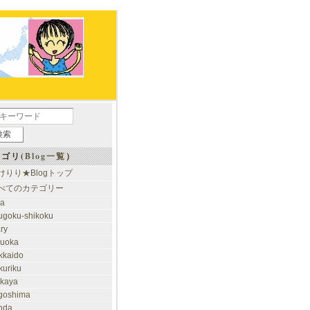
ゴリ(
Blog一覧
）
けりり★Blogトップ
べてのカテゴリー
ia
ugoku-shikoku
ary
kuoka
kkaido
kuriku
akaya
goshima
nda