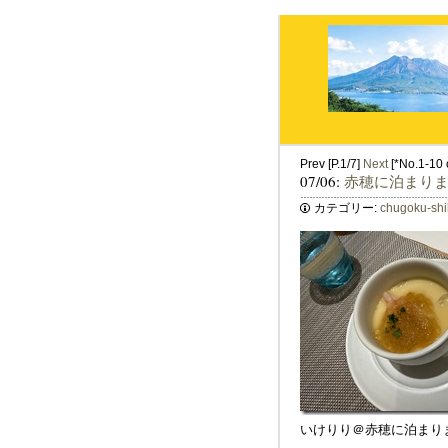
Prev [P.1/7]
Next
[*No.1-10 o
07/06:
赤穂に泊まり
カテゴリー:
chugoku-sh
いけりり＠赤穂に泊まり