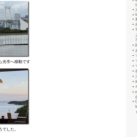
S
W
ら光市へ移動です
ろでした。