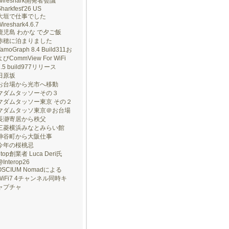
Wireshark開発者会議
harkfest'26 US
大垣で仕事でした
ireshark4.6.7
鹿児島 わかな で夕ご飯
赤穂に泊まりました
TamoGraph 8.4 Build311お
よびCommView For WiFi
7.5 build977リリース
田原坂
お台場から光市へ移動
マダムタッソーその３
マダムタッソー東京 その２
マダムタッソ東京＠お台場
長瀞寄居から秩父
三菱横浜みなとみらい館
神谷町から大阪仕事
今年の桜桃忌
ntop創業者 Luca Deri氏
@Interop26
OSCIUM Nomadによる
WiFi7 4チャンネル同時キ
ャプチャ