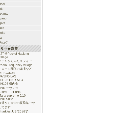
nsai
nto
takanto
gano
gata
aka
hoku
ai
去ログ
けりり★新着
CTP@Packet Hacking
illage
ホテルからみたスフィア
adio Frequency Village
ドローン関係の講演など
DEFCON34
UA SFO-LAS
NH108 HND-SFO
NH108 機内食
HND ラウンジ
CRIME 101 8/10
arty supreme 6/10
HND Suite
今週から大学の夏季集中や
ってます
Sharkfest US ‘26 終了