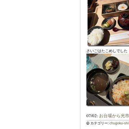
さいごはたこめしでした
07/02:
お台場から光
カテゴリー:
chugoku-sh