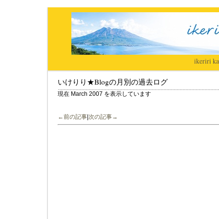
ikeriri
|
ka
いけりり★Blogの月別の過去ログ
現在 March 2007 を表示しています
←前の記事
|
次の記事→