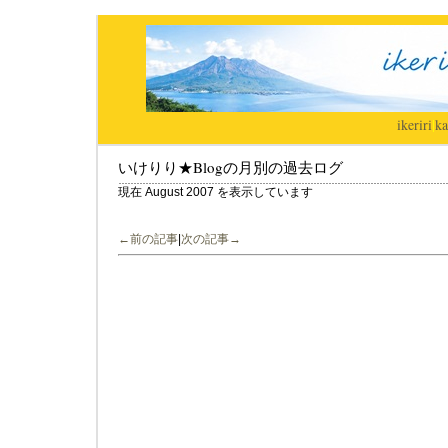
ikeriri
|
ka
いけりり★Blogの月別の過去ログ
現在 August 2007 を表示しています
←前の記事
|
次の記事→