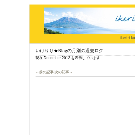
ikeriri
|
ka
いけりり★Blogの月別の過去ログ
現在 December 2012 を表示しています
←前の記事
|
次の記事→