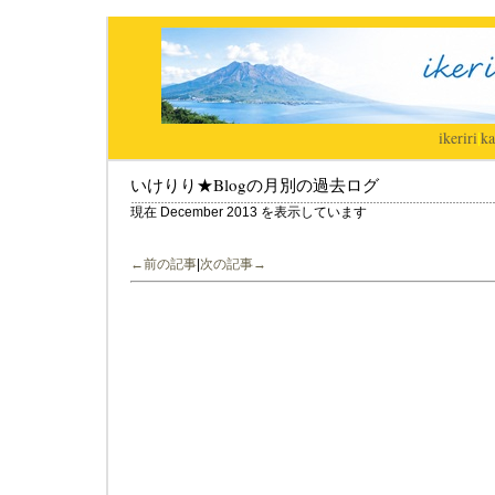
ikeriri
|
ka
いけりり★Blogの月別の過去ログ
現在 December 2013 を表示しています
←前の記事
|
次の記事→