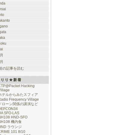
nda
nsai
nto
takanto
gano
gata
aka
hoku
ai
 月
 月
前の記事を読む
けりり★新着
CTP@Packet Hacking
illage
ホテルからみたスフィア
adio Frequency Village
ドローン関係の講演など
DEFCON34
UA SFO-LAS
NH108 HND-SFO
NH108 機内食
HND ラウンジ
CRIME 101 8/10