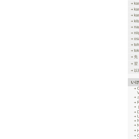
ka
ka
ka
ki
na
nii
os
to
tok
先
翌
以
い
V
R