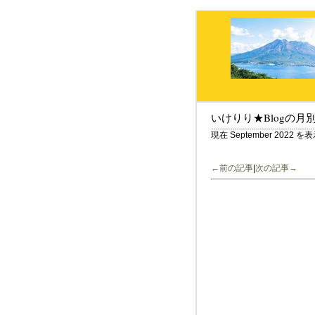
いけりり★Blogの月
現在 September 2022
←前の記事
|
次の記事→