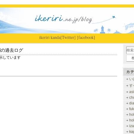
ikeriri
|
kanda
[Twitter]
[facebook]
別の過去ログ
 を表示しています
カテ
い
す
as
ch
di
fu
ho
ho
iz
ka