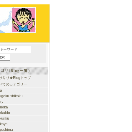
ゴリ(
Blog一覧
）
けりり★Blogトップ
べてのカテゴリー
ia
ugoku-shikoku
ary
kuoka
kkaido
kuriku
akaya
goshima