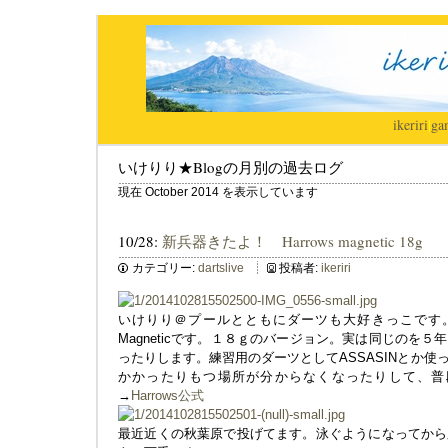
ikeriri
|
ga
いけりり★Blogの月別の過去ログ
現在 October 2014 を表示しています
10/28:
新兵器きたよ！ Harrows magnetic 18g
カテゴリー:
dartslive
投稿者:
ikeriri
いけりり＠プールとともにダーツも大好きっこです。新
Magneticです。１８ｇのバージョン。実は同じのを
ったりします。練習用のダーツとしてASSASINとか
かかったりもつ場所が分からなくなったりして、普
→
Harrows公式
最近近くの秋葉原で投げてます。泳ぐようになってから