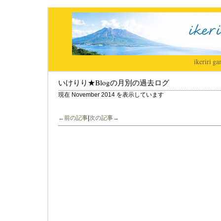
ikeriri
|
ga
いけりり★Blogの月別の過去ログ
現在 November 2014 を表示しています
←前の記事
|
次の記事→