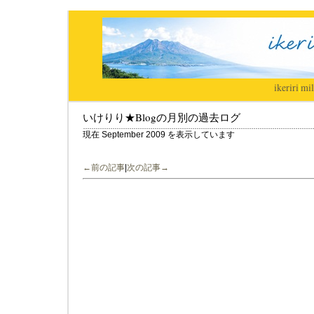
ikeriri
|
mil
いけりり★Blogの月別の過去ログ
現在 September 2009 を表示しています
←前の記事
|
次の記事→