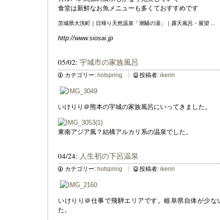
食堂は新鮮なお魚メニューも多くておすすめです
茨城県大洗町｜日帰り天然温泉「潮騒の湯」｜露天風呂・展望 ...
http://www.siosai.jp
05/02:
宇城市の家族風呂
カテゴリー:
hotspring
投稿者:
ikeriri
いけりり＠熊本の宇城の家族風呂にいってきました。
東南アジア風？結構アルカリ系の温泉でした。
04/24:
人生初の下呂温泉
カテゴリー:
hotspring
投稿者:
ikeriri
いけりり＠仕事で飛騨エリアです。岐阜県自体が少な
た。