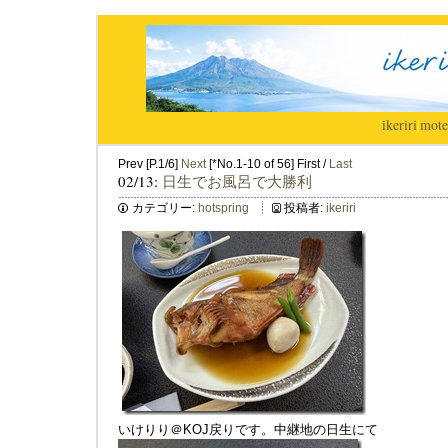
ikeriri
|
mote
Prev [P.1/6]
Next
[*No.1-10 of 56] First /
Last
02/13:
日生でお風呂で大勝利
カテゴリー:
hotspring
投稿者:
ikeriri
いけりり＠KOJ戻りです。中継地の日生にて