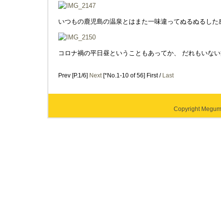
いつもの鹿児島の温泉とはまた一味違ってぬるぬるした
コロナ禍の平日昼ということもあってか、 だれもいな
Prev [P.1/6]
Next
[*No.1-10 of 56] First /
Last
Copyright Megumi