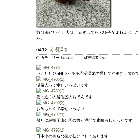
前は海にいくと大はしゃぎしてたぷひ子がよれよれし
た。
04/18:
赤湯温泉
カテゴリー:
hotspring
投稿者:
ikeriri
いけりり＠SNESがある赤湯温泉の愛してやまない旅館
温泉入って幸せいっぱいです
夜は近くの居酒屋のおでんです
お酒も飲んで幸せいっぱい
帰りに烏帽子山公園の桜が満開で素晴らしかったです
日本中の有名な桜が枝分けしてあります