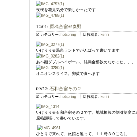
夜桜を花見気分で楽しかったです
12/01:
原稿合宿＠秦野
カテゴリー:
hotspring
投稿者:
ikeriri
いけりり＠温泉ランドでがんばって書いてます
あヘ顔ダブルハイボール。結局全部飲めなかった。。。
オニオンスライス。卵黄で食べます
09/22:
石和合宿その２
カテゴリー:
hotspring
投稿者:
ikeriri
いけりり＠石和合宿その２です。地域振興の割引制度に
原稿頑張って書いています。
ひとりで来れて、旅館と違って、１１時３０ごろに