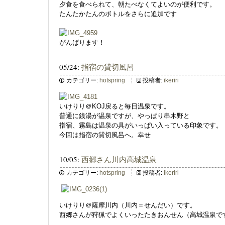
夕食を食べられて、朝たべなくてよいのが便利です。
たんたかたんのボトルをさらに追加です
がんばります！
05/24:
指宿の貸切風呂
カテゴリー:
hotspring
投稿者:
ikeriri
いけりり＠KOJ戻ると毎日温泉です。
普通に銭湯が温泉ですが、やっぱり串木野と
指宿、霧島は温泉の具がいっぱい入っている印象です。
今回は指宿の貸切風呂へ。幸せ
10/05:
西郷さん川内高城温泉
カテゴリー:
hotspring
投稿者:
ikeriri
いけりり＠薩摩川内（川内＝せんだい）です。
西郷さんが狩猟でよくいったたきおんせん（高城温泉で