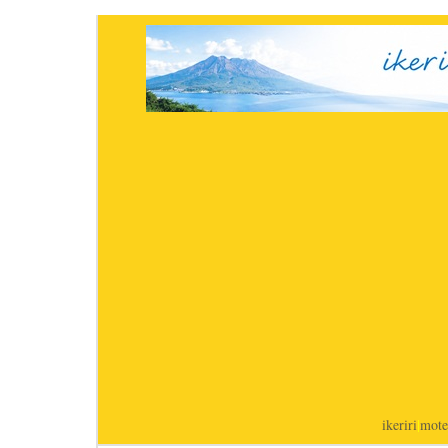
ikeriri
|
mote