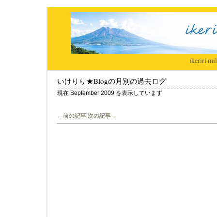
ikeriri
|
mil
いけりり★Blogの月別の過去ログ
現在 September 2009 を表示しています
←前の記事
|
次の記事→