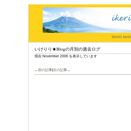
ikeriri
|
mote
いけりり★Blogの月別の過去ログ
現在 November 2006 を表示しています
←前の記事
|
次の記事→