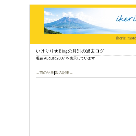
ikeriri
|
mote
いけりり★Blogの月別の過去ログ
現在 August 2007 を表示しています
←前の記事
|
次の記事→