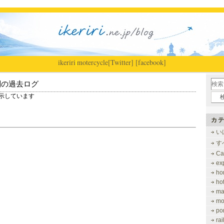
ikeriri
|
motercycle
[Twitter]
[facebook]
別の過去ログ
 を表示しています
カテ
い
す
Ca
ex
ho
ho
ma
mo
po
ra