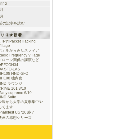
uring
 月
 月
前の記事を読む
けりり★新着
CTP@Packet Hacking
illage
ホテルからみたスフィア
adio Frequency Village
ドローン関係の講演など
DEFCON34
UA SFO-LAS
NH108 HND-SFO
NH108 機内食
HND ラウンジ
CRIME 101 8/10
arty supreme 6/10
HND Suite
今週から大学の夏季集中や
ってます
Sharkfest US ‘26 終了
映画の感想シリーズ