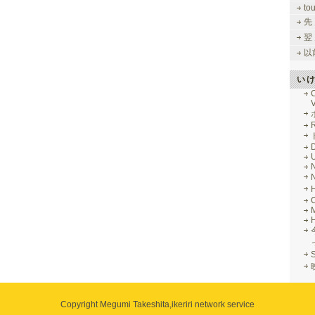
to
先
翌
以
い
V
R
M
Copyright Megumi Takeshita,
ikeriri network service