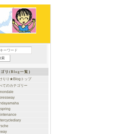
ゴリ(
Blog一覧
）
けりり★Blogトップ
べてのカテゴリー
nondale
pressway
ndayamaha
tspring
intenance
tercyclediary
rsche
ilway