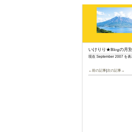
いけりり★Blogの月
現在 September 2007
←前の記事
|
次の記事→