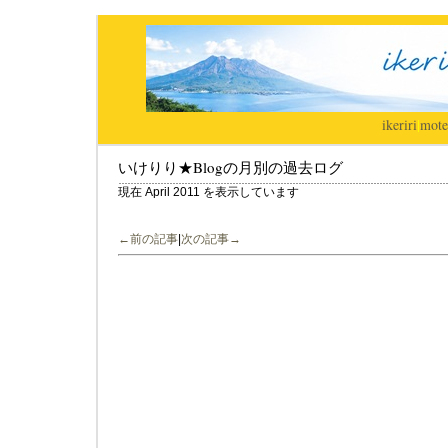
ikeriri
|
mote
いけりり★Blogの月別の過去ログ
現在 April 2011 を表示しています
←前の記事
|
次の記事→