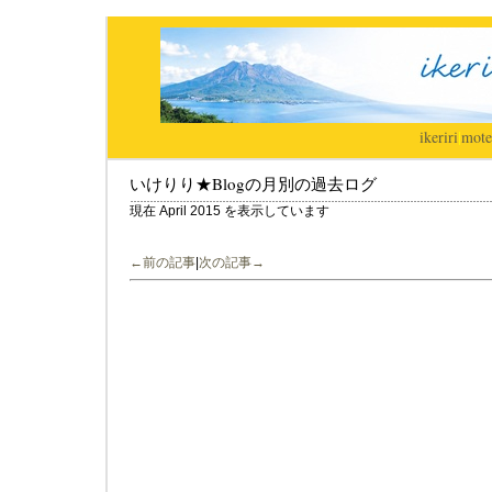
ikeriri
|
mote
いけりり★Blogの月別の過去ログ
現在 April 2015 を表示しています
←前の記事
|
次の記事→