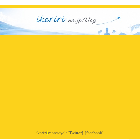
ikeriri
|
motercycle
[Twitter]
[facebook]