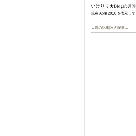
いけりり★Blogの月
現在 April 2016 を表示
←前の記事
|
次の記事→