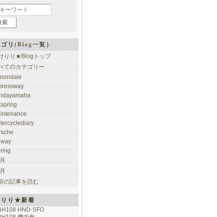
ゴリ(
Blog一覧
）
けりり★Blogトップ
べてのカテゴリー
nondale
pressway
ndayamaha
tspring
intenance
tercyclediary
rsche
ilway
uring
 月
 月
前の記事を読む
けりり★新着
NH108 HND-SFO