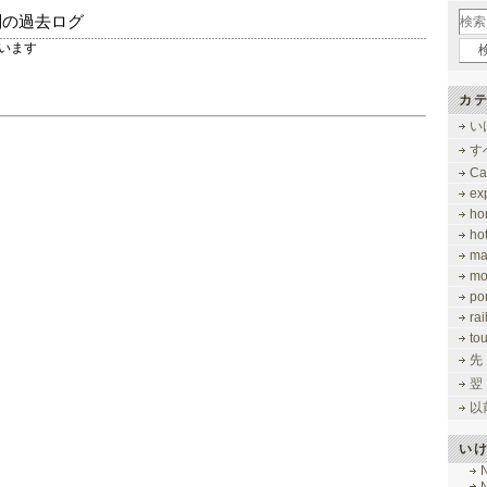
別の過去ログ
しています
カテ
い
す
Ca
ex
ho
ho
ma
mo
po
ra
to
先
翌
以
い