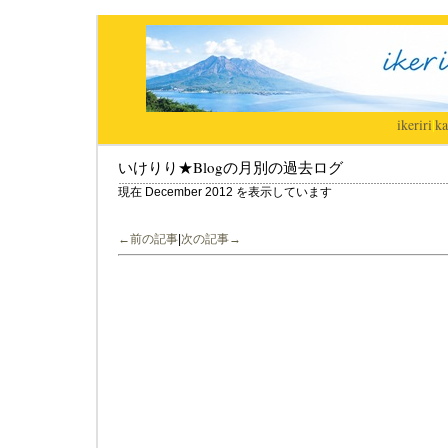
ikeriri
|
ka
いけりり★Blogの月別の過去ログ
現在 December 2012 を表示しています
←前の記事
|
次の記事→