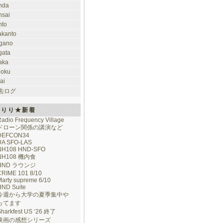
nda
nsai
nto
takanto
gano
gata
aka
hoku
ai
去ログ
けりり★新着
adio Frequency Village
ドローン関係の講演など
DEFCON34
UA SFO-LAS
NH108 HND-SFO
NH108 機内食
HND ラウンジ
CRIME 101 8/10
arty supreme 6/10
HND Suite
今週から大学の夏季集中や
ってます
Sharkfest US ‘26 終了
映画の感想シリーズ