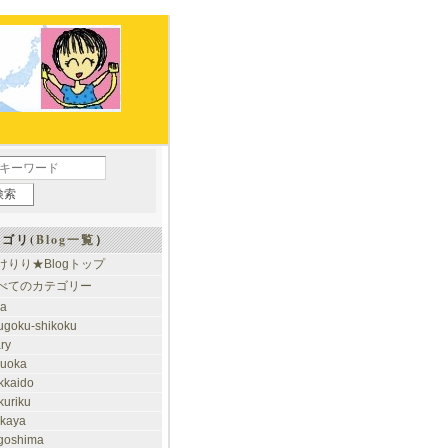
ゴリ(
Blog一覧
）
けりり★Blogトップ
べてのカテゴリー
ia
ugoku-shikoku
ary
kuoka
kkaido
kuriku
akaya
goshima