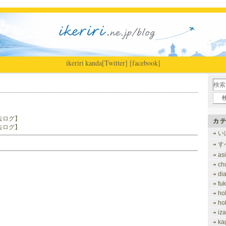
ikeriri
|
kanda
[Twitter]
[facebook]
過去ログ】
カテ
過去ログ】
い
す
as
ch
di
fu
ho
ho
iz
ka