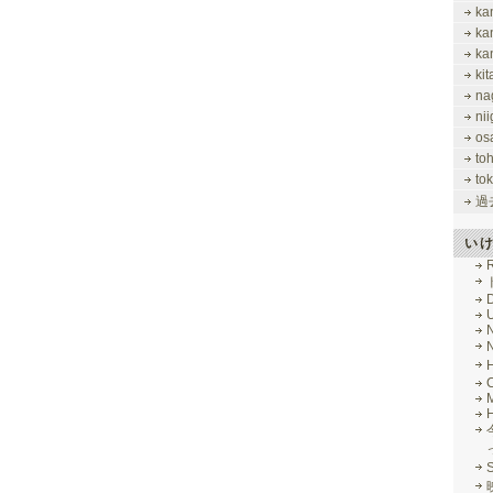
ka
ka
ka
ki
na
nii
os
to
tok
過
い
R
M