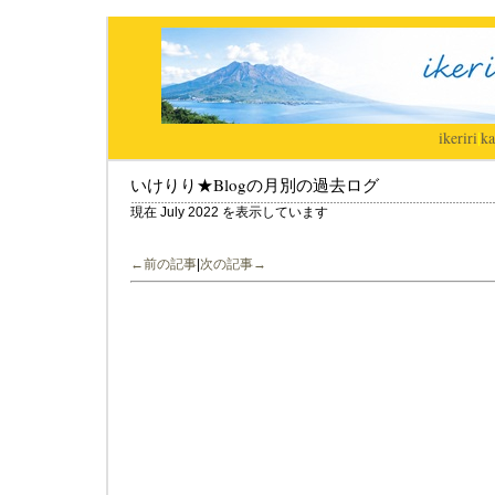
ikeriri
|
ka
いけりり★Blogの月別の過去ログ
現在 July 2022 を表示しています
←前の記事
|
次の記事→