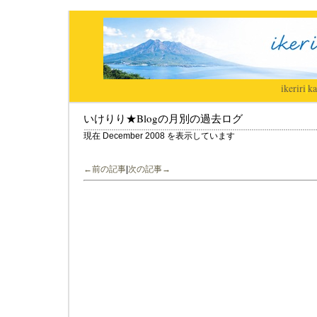
ikeriri
|
ka
いけりり★Blogの月別の過去ログ
現在 December 2008 を表示しています
←前の記事
|
次の記事→