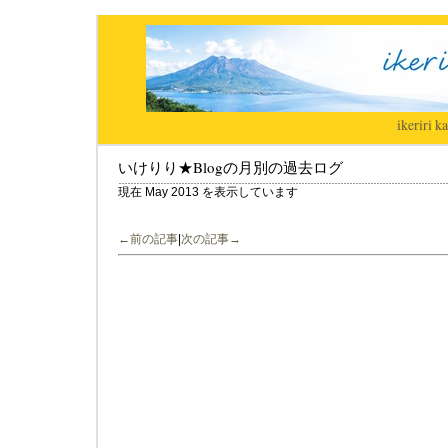
ikeriri
|
ka
いけりり★Blogの月別の過去ログ
現在 May 2013 を表示しています
←前の記事
|
次の記事→