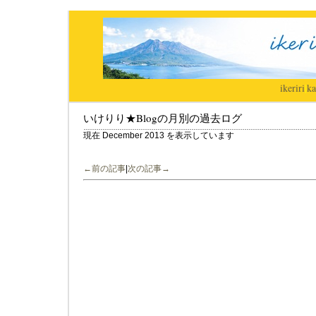
ikeriri
|
ka
いけりり★Blogの月別の過去ログ
現在 December 2013 を表示しています
←前の記事
|
次の記事→