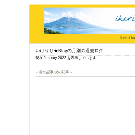
ikeriri
|
ka
いけりり★Blogの月別の過去ログ
現在 January 2022 を表示しています
←前の記事
|
次の記事→