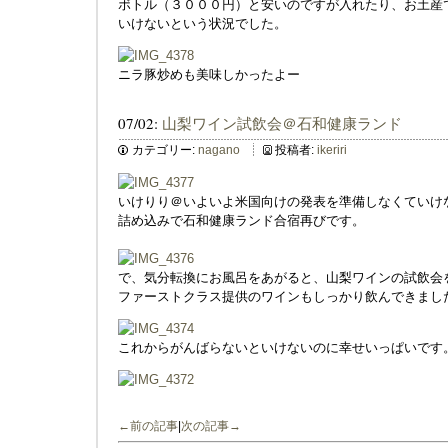
ボトル（３０００円）と安いのですが入れたり、お土産
いけないという状況でした。
ニラ豚炒めも美味しかったよー
07/02:
山梨ワイン試飲会＠石和健康ランド
カテゴリー:
nagano
投稿者:
ikeriri
いけりり＠いよいよ米国向けの発表を準備しなくていけ
詰め込みで石和健康ランド合宿再びです。
で、気分転換にお風呂をあがると、山梨ワインの試飲会
ファーストクラス提供のワインもしっかり飲んできまし
これからがんばらないといけないのに幸せいっぱいです
←前の記事
|
次の記事→