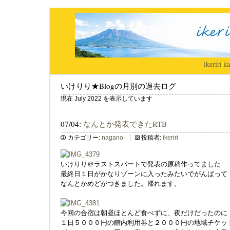
ikeriri
|
ka
いけりり★Blogの月別の過去ログ
現在 July 2022 を表示しています
07/04:
なんとか発表できたRTB
カテゴリー:
nagano
投稿者:
ikeriri
いけりり＠ラストスパートで発表の原稿作ってました
最終日１日がかなりゾーンに入ったみたいでがんばって
なんとかめどがつきました。帰れます。
今回の合宿は朝昼ほとんど食べずに、夜だけだったのに
１日５０００円の館内利用券と２０００円の地域チケッ